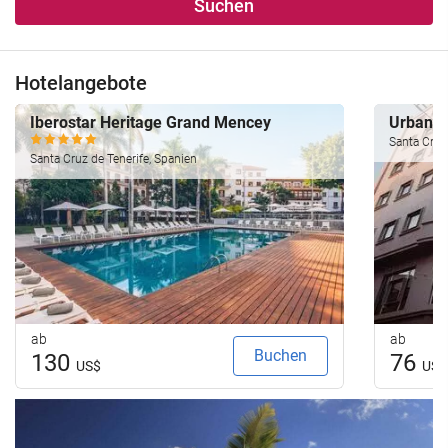
Suchen
Hotelangebote
Iberostar Heritage Grand Mencey
Urban 
Santa Cruz 
Santa Cruz de Tenerife, Spanien
ab
ab
Buchen
130
76
US$
US$