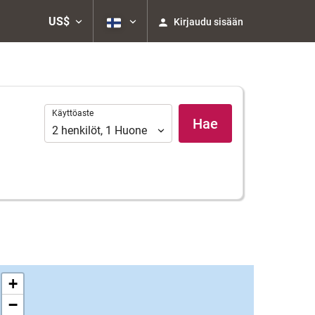
US$
Kirjaudu sisään
Käyttöaste
Käyttöaste
Hae
2
henkilöt
,
1
Huone
+
−