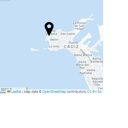
5000 ft
Leaflet
|
Map data ©
OpenStreetMap
contributors,
CC-BY-SA