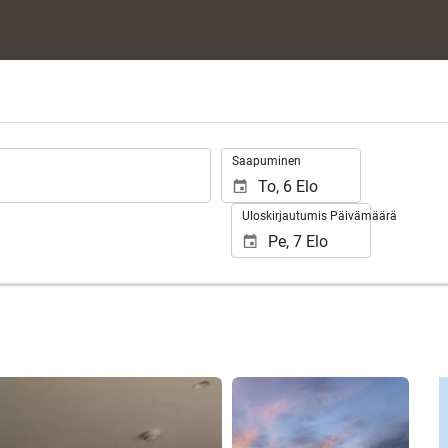
.
Saapuminen
Uloskirjautumis Päivämäärä
Näytä 46 kuvaa