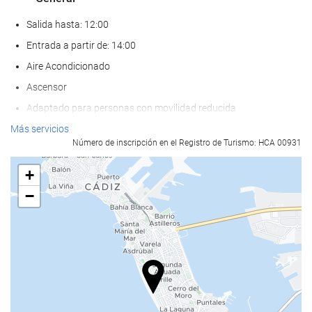
Salida hasta: 12:00
Entrada a partir de: 14:00
Aire Acondicionado
Ascensor
Adaptado para personas con movilidad reducida
Habitaciones No fumadores
Más servicios
Número de inscripción en el Registro de Turismo: HCA 00931
No admite mascotas
+
Servicios de recepción
−
Guardaequipaje
Caja fuerte
Cambio de divisa
Información turística
Comida y bebida