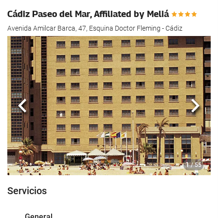
Cádiz Paseo del Mar, Affiliated by Meliá
Avenida Amilcar Barca, 47, Esquina Doctor Fleming - Cádiz
Anterior
Sigui
1
/ 55
Servicios
General