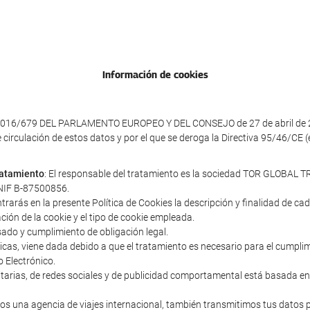
Información de cookies
016/679 DEL PARLAMENTO EUROPEO Y DEL CONSEJO de 27 de abril de 2016 
e circulación de estos datos y por el que se deroga la Directiva 95/46/CE
tratamiento
: El responsable del tratamiento es la sociedad TOR GLOBAL TR
y NIF B-87500856.
ntrarás en la presente Política de Cookies la descripción y finalidad de c
ación de la cookie y el tipo de cookie empleada.
sado y cumplimiento de obligación legal.
cnicas, viene dada debido a que el tratamiento es necesario para el cumpl
o Electrónico.
icitarias, de redes sociales y de publicidad comportamental está basada en
s una agencia de viajes internacional, también transmitimos tus datos 