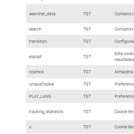
searcher_data
TGT
Contains t
search
TGT
Contains t
transition
TGT
Configurac
Esta cooki
expopt
TGT
resultados
cosmos
TGT
Almacena d
uniqueCookie
TGT
Preferenci
PLAY_LANG
TGT
Preferenci
tracking_statistics
TGT
Cookie téc
u
TGT
Cookie téc