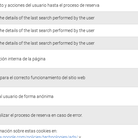
o y acciones del usuario hasta el proceso de reserva
he details of the last search performed by the user
he details of the last search performed by the user
he details of the last search performed by the user
ión interna de la página
para el correcto funcionamiento del sitio web
 al usuario de forma anónima
ilizar el proceso de reserva en caso de error.
ación sobre estas cookies en:
w.google.com/policies/technologies/ads/
y