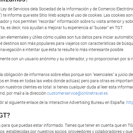
a Ley de Servicios dela Sociedad de la Información y de Comercio Electrón
 informa que este Sitio Web acepta el uso de cookies. Las cookies so
 y nos permiten "recordar" información sobre tu visita anterior y sobre 
rta, es decir, nos ayudan a mejorar tu experiencia al "bucear" en TGT.
tan elementales y útiles cómo cuáles son tus datos para iniciar automática
ué destinos son más populares para viajeros con características de búsq
navegación e intentar que ésta te resulte lo más interesante posible.
camente con un usuario anónimo y su ordenador, y no proporcionan por si 
bligación de informaros sobre ellas porque son "esenciales" a juicio de
ios en línea en todas las webs donde actúas) pero para otras es importan
 nuestros clientes es total: si tienes cualquier duda al leer esta infor
id, por mail a la dirección
customerservice@onlinetravel.es
r al siguiente enlace de la Interactive Advertising Bureau en España:
htt
TGT?
n para que puedas estar informado. Tienes que tener en cuenta que en T
s, establecidas por nuestros socios, proveedores y colaboradores y que t