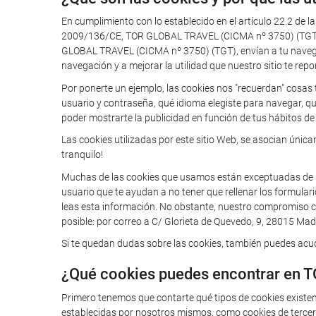
En cumplimiento con lo establecido en el artículo 22.2 de l
2009/136/CE, TOR GLOBAL TRAVEL (CICMA nº 3750) (TGT) te
GLOBAL TRAVEL (CICMA nº 3750) (TGT), envían a tu navegador
navegación y a mejorar la utilidad que nuestro sitio te repo
Por ponerte un ejemplo, las cookies nos "recuerdan" cosas 
usuario y contraseña, qué idioma elegiste para navegar, q
poder mostrarte la publicidad en función de tus hábitos de 
Las cookies utilizadas por este sitio Web, se asocian úni
tranquilo!
Muchas de las cookies que usamos están exceptuadas de la o
usuario que te ayudan a no tener que rellenar los formular
leas esta información. No obstante, nuestro compromiso con
posible: por correo a C/ Glorieta de Quevedo, 9, 28015 Madr
Si te quedan dudas sobre las cookies, también puedes acudi
¿Qué cookies puedes encontrar en 
Primero tenemos que contarte qué tipos de cookies existe
establecidas por nosotros mismos, como cookies de tercero