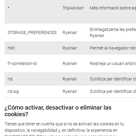
*
TripAdvisor
Més informació sobre aq
Emmagatzema les preferèn
STORAGE_PREFERENCES
Ryanair
Ryanair
mkt
Ryanair
Permet al navegador reco
fr-correlation-id
Ryanair
Rastreja un usuari anòni
rid
Ryanair
S'utilitza per identificar
rid.sig
Ryanair
S'utilitza per identificar
¿Cómo activar, desactivar o eliminar las
cookies?
Tienes que tener en cuenta que si no se activan las cookies en tu
dispositivo, la navegabilidad y, en definitiva, la experiencia en