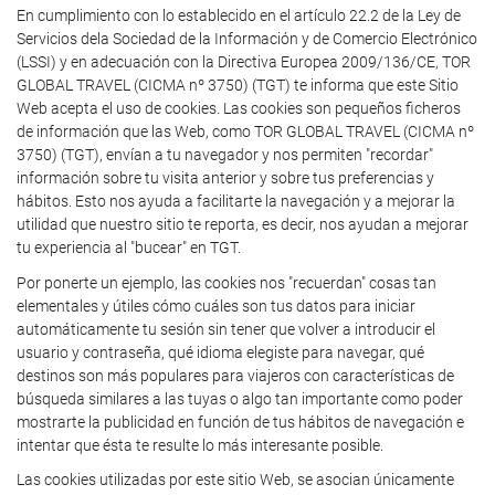
En cumplimiento con lo establecido en el artículo 22.2 de la Ley de
Servicios dela Sociedad de la Información y de Comercio Electrónico
(LSSI) y en adecuación con la Directiva Europea 2009/136/CE, TOR
GLOBAL TRAVEL (CICMA nº 3750) (TGT) te informa que este Sitio
Web acepta el uso de cookies. Las cookies son pequeños ficheros
de información que las Web, como TOR GLOBAL TRAVEL (CICMA nº
3750) (TGT), envían a tu navegador y nos permiten "recordar"
información sobre tu visita anterior y sobre tus preferencias y
hábitos. Esto nos ayuda a facilitarte la navegación y a mejorar la
utilidad que nuestro sitio te reporta, es decir, nos ayudan a mejorar
tu experiencia al "bucear" en TGT.
Por ponerte un ejemplo, las cookies nos "recuerdan" cosas tan
elementales y útiles cómo cuáles son tus datos para iniciar
automáticamente tu sesión sin tener que volver a introducir el
usuario y contraseña, qué idioma elegiste para navegar, qué
destinos son más populares para viajeros con características de
búsqueda similares a las tuyas o algo tan importante como poder
mostrarte la publicidad en función de tus hábitos de navegación e
intentar que ésta te resulte lo más interesante posible.
Las cookies utilizadas por este sitio Web, se asocian únicamente