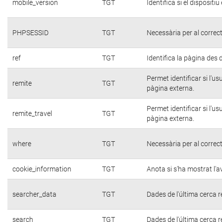
mobile_version
TGT
Identifica si el dispositiu
PHPSESSID
TGT
Necessària per al correc
ref
TGT
Identifica la pàgina des d
Permet identificar si l'u
remite
TGT
pàgina externa.
Permet identificar si l'u
remite_travel
TGT
pàgina externa.
where
TGT
Necessària per al correc
cookie_information
TGT
Anota si s'ha mostrat l'av
searcher_data
TGT
Dades de l'última cerca r
search
TGT
Dades de l'última cerca r