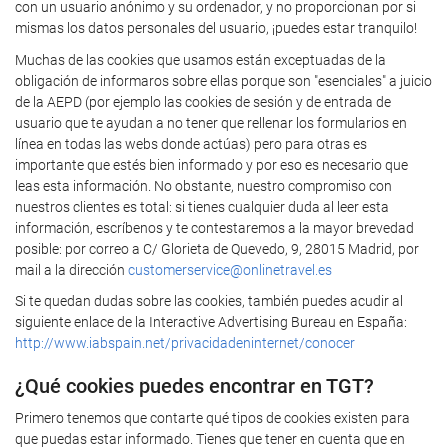
con un usuario anónimo y su ordenador, y no proporcionan por si
mismas los datos personales del usuario, ¡puedes estar tranquilo!
Muchas de las cookies que usamos están exceptuadas de la
obligación de informaros sobre ellas porque son "esenciales" a juicio
de la AEPD (por ejemplo las cookies de sesión y de entrada de
usuario que te ayudan a no tener que rellenar los formularios en
línea en todas las webs donde actúas) pero para otras es
importante que estés bien informado y por eso es necesario que
leas esta información. No obstante, nuestro compromiso con
nuestros clientes es total: si tienes cualquier duda al leer esta
información, escríbenos y te contestaremos a la mayor brevedad
posible: por correo a C/ Glorieta de Quevedo, 9, 28015 Madrid, por
mail a la dirección
customerservice@onlinetravel.es
Si te quedan dudas sobre las cookies, también puedes acudir al
siguiente enlace de la Interactive Advertising Bureau en España:
http://www.iabspain.net/privacidadeninternet/conocer
¿Qué cookies puedes encontrar en TGT?
Primero tenemos que contarte qué tipos de cookies existen para
que puedas estar informado. Tienes que tener en cuenta que en