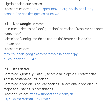
Elige la opción que desees.
O desde el enlace
http://support.mozilla.org/es/kb/habilitar-y-
deshabilitar-cookies-que-los-sitios-we
- Si utilizas
Google Chrome
:
En el menú, dentro de "Configuración", selecciona "Mostrar opciones
avanzadas".
Selecciona "Configuración de contenido" dentro de la opción
"Privacidad".
O desde el enlace
http://support.google.com/chrome/bin/answer.py?
hl=es&answer=95647
- Si utilizas
Safari
:
Dentro de "Ajustes" y "Safari", selecciona la opción "Preferencias"
Abre la pestaña de "Privacidad"
Dentro de la opción "Bloquear cookies", selecciona la opción que
mejor se ajuste a tus necesidades.
O desde el enlace
https://support.apple.com/en-
us/guide/safari/sfri11471/mac