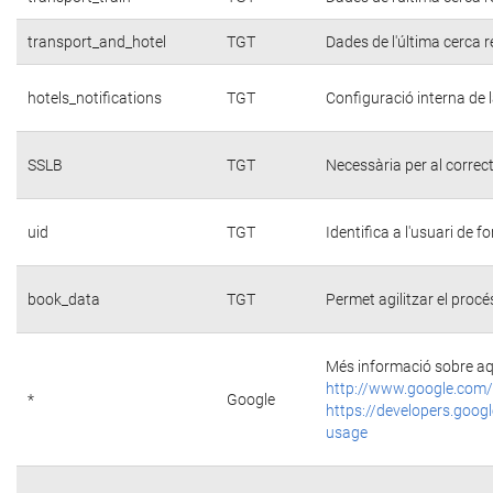
transport_and_hotel
TGT
Dades de l'última cerca r
hotels_notifications
TGT
Configuració interna de 
SSLB
TGT
Necessària per al correc
uid
TGT
Identifica a l'usuari de
book_data
TGT
Permet agilitzar el procé
Més informació sobre aq
http://www.google.com/
*
Google
https://developers.googl
usage