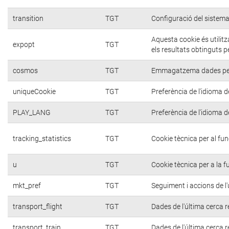
transition
TGT
Configuració del sistema
Aquesta cookie és utilit
expopt
TGT
els resultats obtinguts p
cosmos
TGT
Emmagatzema dades per a
uniqueCookie
TGT
Preferència de l'idioma de
PLAY_LANG
TGT
Preferència de l'idioma de
tracking_statistics
TGT
Cookie tècnica per al fu
u
TGT
Cookie tècnica per a la f
mkt_pref
TGT
Seguiment i accions de l'
transport_flight
TGT
Dades de l'última cerca r
transport_train
TGT
Dades de l'última cerca r