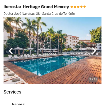
Iberostar Heritage Grand Mencey
Doctor José Naveiras, 38 - Santa Cruz de Ténérife
Précédent
Suiva
1
/ 31
Services
Général