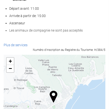
Départ avant: 11:00
Arrivée à partir de: 15:00
Ascenseur
Les animaux de compagnie ne sont pas acceptés
Bien-être
Plus de services
Numéro d'inscription au Registre du Tourisme: H/384/5
Spa
bain turc/à vapeur
+
Sauna
−
Salle de Fitness
Services de réception
Réception ouverte 24h/24
Bagagerie