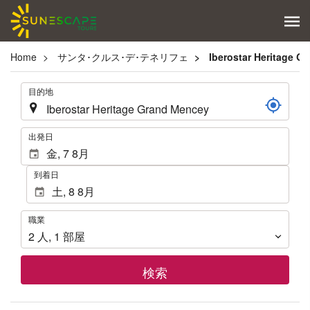
Home
サンタ･クルス･デ･テネリフェ
Iberostar Heritage G
.
目的地
.
出発日
到着日
職
職業
業
2
人
,
1
部屋
検索