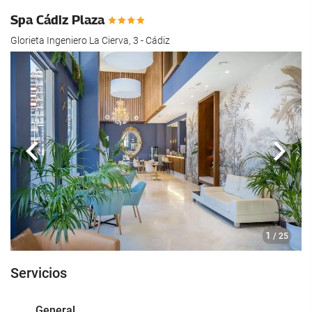
Spa Cádiz Plaza
Glorieta Ingeniero La Cierva, 3 - Cádiz
Anterior
Sigui
1
/ 25
Servicios
General