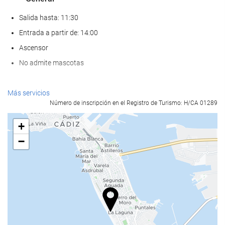
Salida hasta: 11:30
Entrada a partir de: 14:00
Ascensor
No admite mascotas
Bienestar
Más servicios
Número de inscripción en el Registro de Turismo: H/CA 01289
Spa
Hammam
+
Gimnasio
−
Servicios de recepción
Recepción 24 horas
Guardaequipaje
Comida y bebida