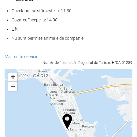
Check-out se sfârșește la: 11:30
Cazarea începe la: 14:00
Lift
Nu sunt permise animale de companie
SPA
Mai multe servicii
Număr de înscriere în Registrul de Turism: H/CA 01289
Spa
baie turcească/baie de aburi
+
Sală de fitness
−
Servicii de primire
recepţie deschisă nonstop
cameră de bagaje
Mâncare și băuturi