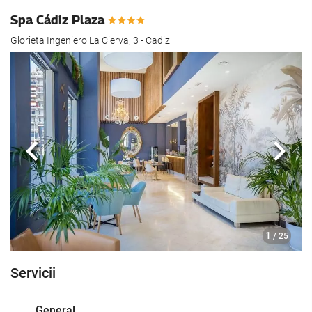
Spa Cádiz Plaza
Glorieta Ingeniero La Cierva, 3 - Cadiz
Anterioară
Urmă
1
/ 25
Servicii
General