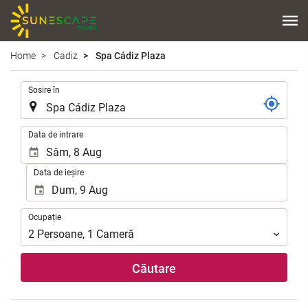
Home
Cadiz
Spa Cádiz Plaza
.
Sosire în
.
Data de intrare
Data de ieșire
Ocupație
Ocupație
2
Persoane
,
1
Cameră
Căutare