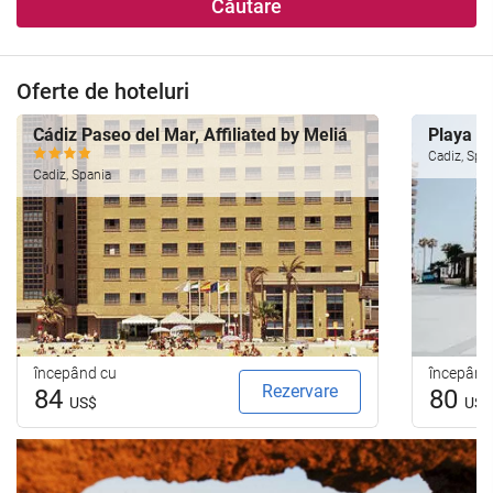
Căutare
Oferte de hoteluri
Cádiz Paseo del Mar, Affiliated by Meliá
Playa Vi
Cadiz, Spa
Cadiz, Spania
începând cu
începând
Rezervare
84
80
US$
US$