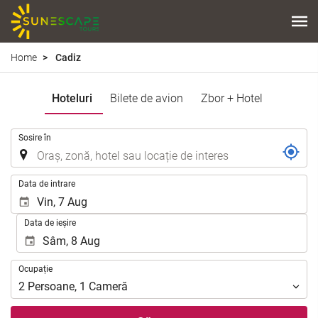
Home
Cadiz
Hoteluri
Bilete de avion
Zbor + Hotel
.
Sosire în
.
Data de intrare
Data de ieșire
Ocupație
Ocupație
2
Persoane
,
1
Cameră