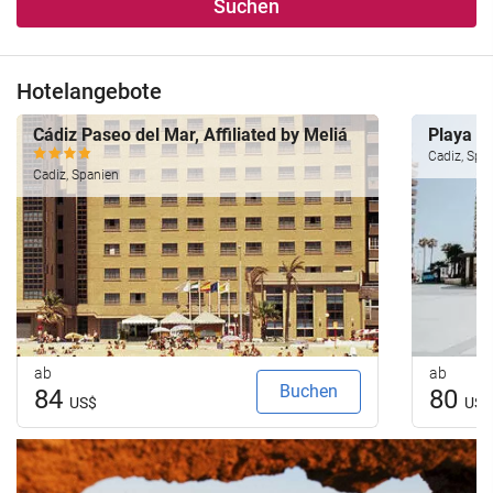
Suchen
Hotelangebote
Cádiz Paseo del Mar, Affiliated by Meliá
Playa Vi
Cadiz, Spa
Cadiz, Spanien
ab
ab
Buchen
84
80
US$
US$