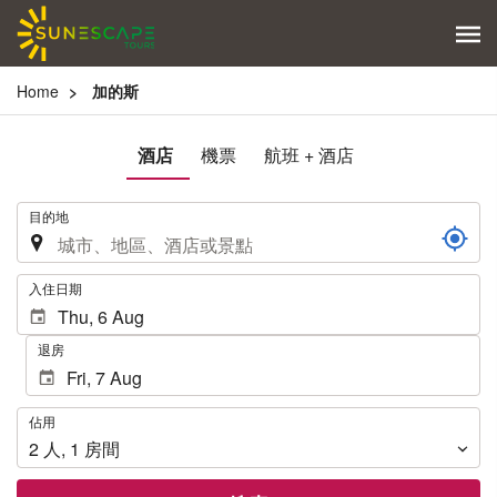
Home
加的斯
酒店
機票
航班 + 酒店
.
目的地
.
入住日期
退房
佔
佔用
用
2
人
,
1
房間