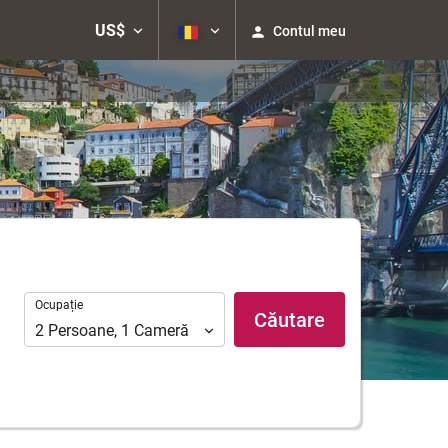
US$
Contul meu
Ocupație
Ocupație
Căutare
2
Persoane
,
1
Cameră