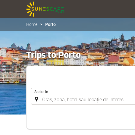
Home
Porto
Trips to Porto
.
Sosire în