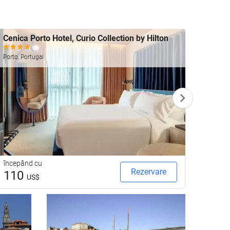
Cenica Porto Hotel, Curio Collection by Hilton
Bnapa
Porto, 
Porto, Portugal
începând cu
începâ
Rezervare
110
61
US$
U