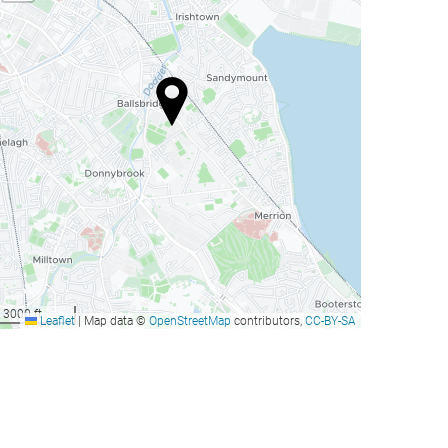
3000 ft
Leaflet
|
Map data ©
OpenStreetMap
contributors,
CC-BY-SA