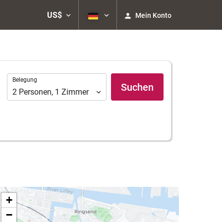
US$
Mein Konto
Belegung
Belegung
Suchen
2
Personen
,
1
Zimmer
+
−