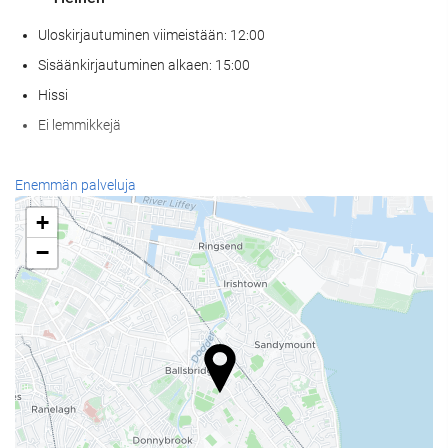
Uloskirjautuminen viimeistään: 12:00
Sisäänkirjautuminen alkaen: 15:00
Hissi
Ei lemmikkejä
Wellness
Enemmän palveluja
Kylpyläpalvelut
+
Höyrysauna / turkkilainen sauna
−
Sauna
Kuntosali
Ruoka & juoma
À la carte -ravintola
Baari