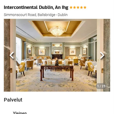
Intercontinental Dublin, An Ihg
Simmonscourt Road, Ballsbridge - Dublin
Edellinen
Seur
1
/ 25
Palvelut
Yleinen