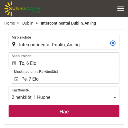
Home
Dublin
Intercontinental Dublin, An Ihg
.
Matkakohde
.
Saapuminen
Uloskirjautumis Päivämäärä
Käyttöaste
Käyttöaste
2
henkilöt
,
1
Huone
Hae