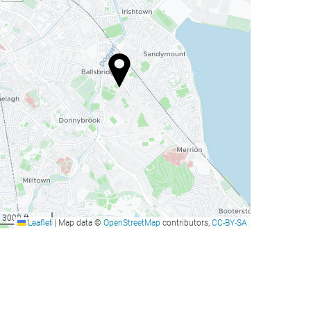
3000 ft
Leaflet
|
Map data ©
OpenStreetMap
contributors,
CC-BY-SA