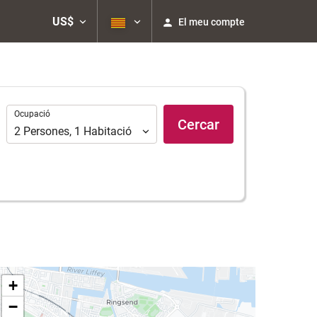
US$
El meu compte
Ocupació
Ocupació
Cercar
2
Persones
,
1
Habitació
+
−